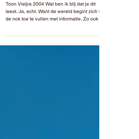
Inspiratie (een hele lijst)
Toon Vieijra 2004 Wat ben ik blij dat je dit
leest. Ja, echt. Want de wereld begint zich tot
de nok toe te vullen met informatie. Zo ook dit
blog. Maar.. dit blog is bedoeld om je te
helpen de informatie te filteren. Ben je op
zoek naar inspiratie om nog vrijer te zingen?
Dan ben je hier aan het goede adres. Vrij
zingen en vrijuit creëren, daar leef ik voor. En
ik hou me al zo’n 20 jaar bezig met dit
onderwerp. Dus misschien is het handig om
eens een kijkje te nemen in mijn