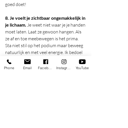
goed doet! 
8. Je voelt je zichtbaar ongemakkelijk in 
je lichaam. 
Je weet niet waar je je handen 
moet laten. Laat ze gewoon hangen. Als 
ze af en toe meebewegen is het prima. 
Sta niet stil op het podium maar beweeg 
natuurlijk en met veel energie. Ik bedoel 
natuurlijk niet dat je als een dolle heen 
en weer moet gaan rennen. Maar dat je 
Phone
Email
Facebook
Instagram
YouTube
lichaam 'aan' staat. Bekijk de video van je 
performance en kijk er eens goed naar. 
Wat doen je handen? Neem de volgende 
performance, waar je je handen bewust 
laat hangen ook op en kijk dan weer. 
Welke misser heb je wel eens gemaakt? 
En wat heb je gedaan om het op te 
lossen? 