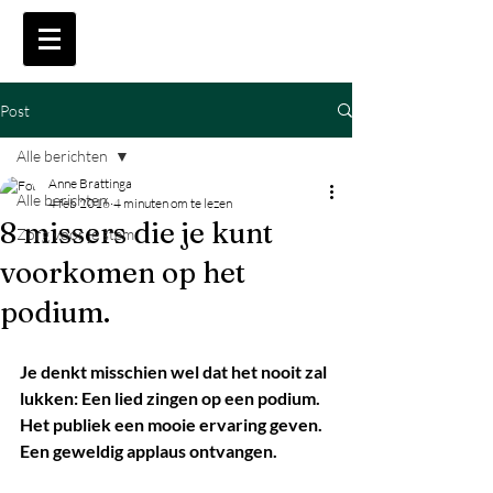
Post
Alle berichten
Anne Brattinga
Alle berichten
4 feb 2016
4 minuten om te lezen
8 missers die je kunt
Zorg voor je stem.
voorkomen op het
podium.
Je denkt misschien wel dat het nooit zal 
lukken: Een lied zingen op een podium. 
Het publiek een mooie ervaring geven. 
Een geweldig applaus ontvangen.