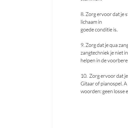
8. Zorg ervoor dat je 
lichaam in  
goede conditie is. 
9. Zorg dat je qua zang
zangtechniek je niet in
helpen in de voorberei
10.  Zorg ervoor dat je
Gitaar of pianospel. A
woorden: geen losse ei