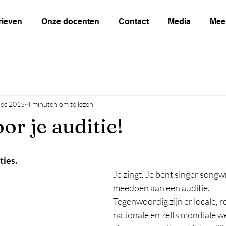
rieven
Onze docenten
Contact
Media
Mee
dec 2015
4 minuten om te lezen
oor je auditie!
ties.
Je zingt. Je bent singer songwri
meedoen aan een auditie. 
Tegenwoordig zijn er locale, re
nationale en zelfs mondiale w