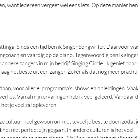
doen, want iedereen vergeet wel eens iets. Op deze manier ben
 
tinga. Sinds een tijd ben ik Singer Songwriter. Daarvoor was i
ngcoach en vaardig op de piano. Tegenwoordig ben ik singer
andere zangers in mijn bedrijf Singing Circle. Ik geniet daar e
raag het beste uit een zanger. Zeker als dat nog meer pracht
edaan, voor allerlei programma's, shows en opleidingen. Vaak
erlies. Van al mijn ervaringen heb ik veel geleerd. Vandaar di
het je veel zal opleveren. 
nze cultuur heel gewoon om niet teveel je best te doen zodat je 
et niet perfect zijn gegaan. In andere culturen is het veel  