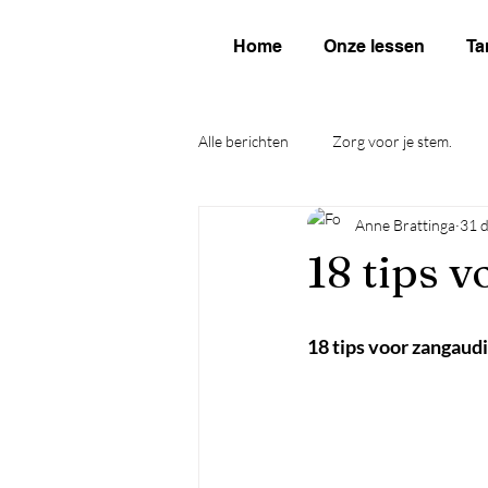
Home
Onze lessen
Ta
Alle berichten
Zorg voor je stem.
Anne Brattinga
31 
18 tips v
18 tips voor zangaudi