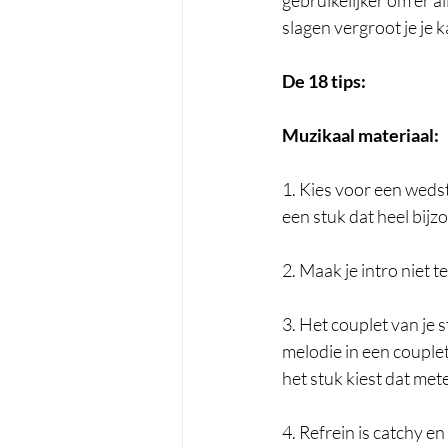
gebruikelijker om er al
slagen vergroot je je 
De 18 tips:
Muzikaal materiaal:
1. Kies voor een wedstr
een stuk dat heel bijzo
2. Maak je intro niet te
3. Het couplet van je 
melodie in een couplet
het stuk kiest dat met
4. Refrein is catchy e