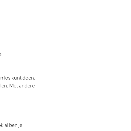
  
en los kunt doen. 
elen. Met andere 
 al ben je 