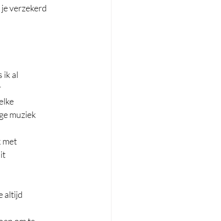
 je verzekerd 
k al  
  
lke  
ige muziek 
 met  
t  
altijd  