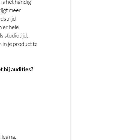
 is het handig 
ijgt meer 
strijd  
n er hele 
 studiotijd, 
in je product te 
t bij audities?
les na. 