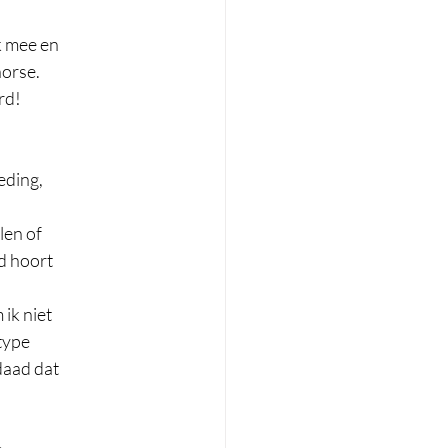
 mee en  
orse.  
d!  
 
ding,  
en of  
d hoort  
k niet  
ype  
aad dat  