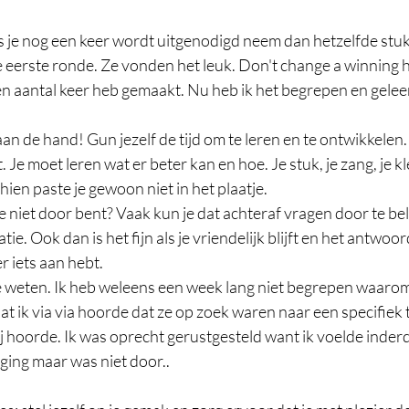
s je nog een keer wordt uitgenodigd neem dan hetzelfde stuk
e eerste ronde. Ze vonden het leuk. Don't change a winning h
 een aantal keer heb gemaakt. Nu heb ik het begrepen en geleer
n de hand! Gun jezelf de tijd om te leren en te ontwikkelen. 
 Je moet leren wat er beter kan en hoe. Je stuk, je zang, je kle
chien paste je gewoon niet in het plaatje. 
 niet door bent? Vaak kun je dat achteraf vragen door te bell
ie. Ook dan is het fijn als je vriendelijk blijft en het antwoor
r iets aan hebt. 
 te weten. Ik heb weleens een week lang niet begrepen waarom i
 ik via via hoorde dat ze op zoek waren naar een specifiek t
ij hoorde. Ik was oprecht gerustgesteld want ik voelde inderd
 ging maar was niet door.. 