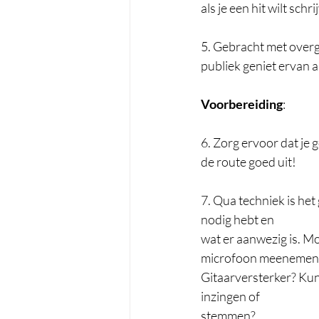
als je een hit wilt schrij
5. Gebracht met overga
publiek geniet ervan als 
Voorbereiding
: 
6. Zorg ervoor dat je 
de route goed uit! 
7. Qua techniek is het
nodig hebt en  
wat er aanwezig is. Mo
microfoon meenemen?
Gitaarversterker? Kun 
inzingen of  
stemmen? 