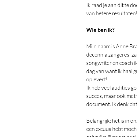
Ik raad je aan dit te 
van betere resultaten!
Wie ben ik?
Mijn naam is Anne Brat
decennia zangeres, za
songwriter en coach ik 
dag van want ik haal g
oplevert! 
Ik heb veel audities g
succes, maar ook met v
document. Ik denk dat 
Belangrijk: het is in o
een excuus hebt mocht h