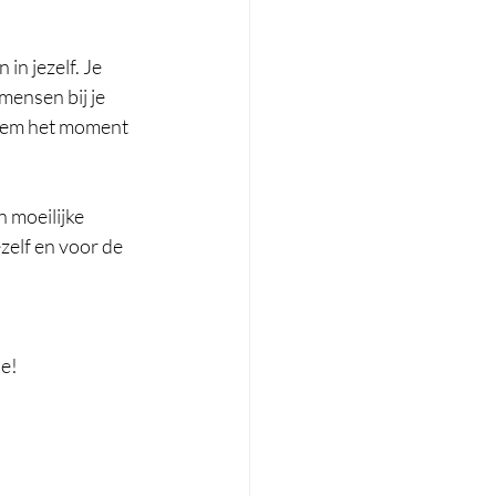
n jezelf. Je 
mensen bij je  
Neem het moment 
n moeilijke 
zelf en voor de 
e! 