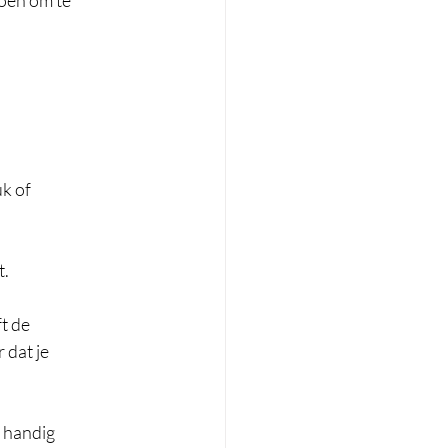
doen om te  
k of  
. 
 de  
dat je  
 handig  