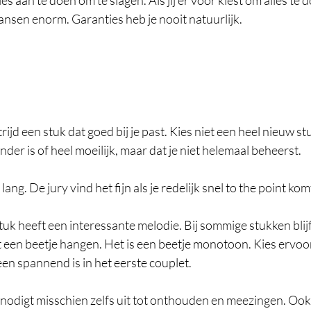
les aan te doen om te slagen. Als jij er voor kiest om alles te 
kansen enorm. Garanties heb je nooit natuurlijk. 
ijd een stuk dat goed bij je past. Kies niet een heel nieuw stu
nder is of heel moeilijk, maar dat je niet helemaal beheerst. 
 lang. De jury vind het fijn als je redelijk snel to the point komt
stuk heeft een interessante melodie. Bij sommige stukken blijft
 een beetje hangen. Het is een beetje monotoon. Kies ervoor 
een spannend is in het eerste couplet. 
n nodigt misschien zelfs uit tot onthouden en meezingen. Ook