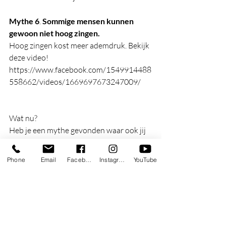
Mythe 6
. 
Sommige mensen kunnen 
gewoon niet hoog zingen.
Hoog zingen kost meer ademdruk. Bekijk 
deze video! 
https://www.facebook.com/1549914488
558662/videos/1669697673247009/ 
Wat nu?  
Heb je een mythe gevonden waar ook jij 
nog in geloofde? Pas het aan en breng je 
nieuwe kennis in de praktijk! 
Phone
Email
Facebook
Instagram
YouTube
Heb je een vraag over een mythe of een 
andere vraag? Stel die in het 
commentaarveld op deze pagina. 