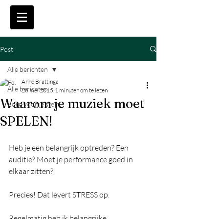
Post
Alle berichten
Anne Brattinga
Alle berichten
26 mei 2015
1 minuten om te lezen
Waarom je muziek moet
Zorg voor je stem.
SPELEN!
Heb je een belangrijk optreden? Een 
auditie? Moet je performance goed in 
elkaar zitten? 
Precies! Dat levert STRESS op. 
Regelmatig heb ik belangrijke 