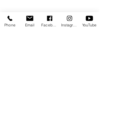
Phone
Email
Facebook
Instagram
YouTube
Opmerkingen
Plaats een opmerking...