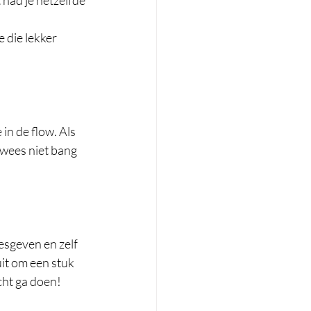
 had je hetzelfde 
 die lekker 
in de flow. Als 
 wees niet bang 
esgeven en zelf 
uit om een stuk 
cht ga doen! 