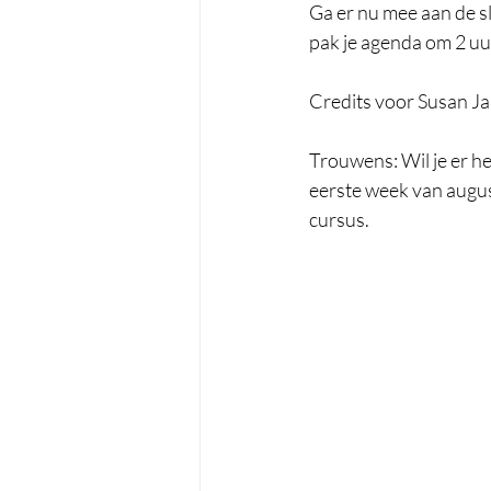
Ga er nu mee aan de sl
pak je agenda om 2 uur
Credits voor Susan Jan
Trouwens: Wil je er h
eerste week van augu
cursus. 