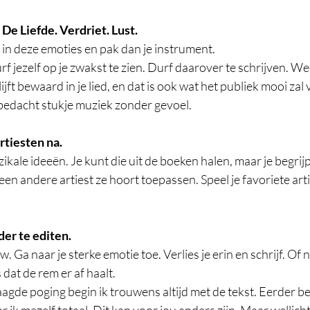
De Liefde. Verdriet. Lust.
l in deze emoties en pak dan je instrument. 
rf jezelf op je zwakst te zien. Durf daarover te schrijven. Wee
ijft bewaard in je lied, en dat is ook wat het publiek mooi za
 bedacht stukje muziek zonder gevoel. 
rtiesten na.
ikale ideeën. Je kunt die uit de boeken halen, maar je begrijp
een andere artiest ze hoort toepassen. Speel je favoriete arti
nder te editen.
. Ga naar je sterke emotie toe. Verlies je erin en schrijf. Of 
dat de rem er af haalt. 
aagde poging begin ik trouwens altijd met de tekst. Eerder beg