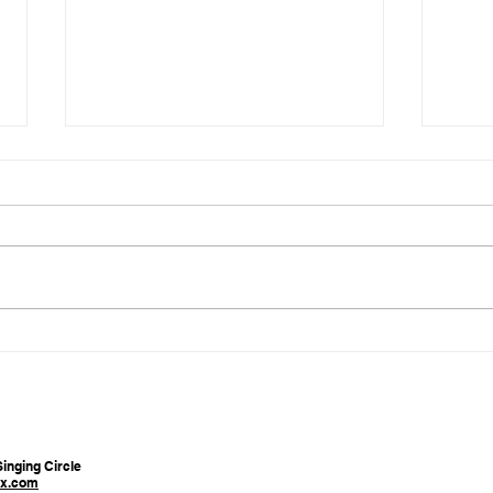
Orlando Ceder, oprichter
De v
van Black Harmony.
Te v
inging Circle
x.com