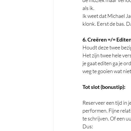
de muziek maar verloor
als ik. 
Ik weet dat Michael Ja
klonk. Eerst de bas. D
6. Creëren =/= Editen
Houdt deze twee bezi
Het zijn twee hele vers
je gaat editen ga je or
weg te gooien wat niet 
Tot slot (bonustip):
Reserveer een tijd in 
performen. Fijne relati
te schrijven. Of een u
Dus: 