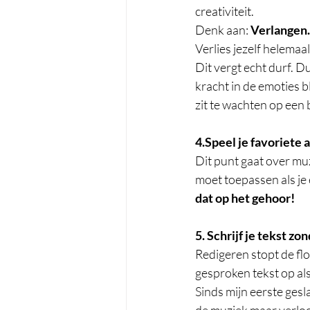
creativiteit. 
Denk aan: 
Verlangen. 
Verlies jezelf helemaa
Dit vergt echt durf. Du
kracht in de emoties bl
zit te wachten op een
4.Speel je favoriete a
Dit punt gaat over muz
moet toepassen als je 
dat op het gehoor!
5. Schrijf je tekst zo
Redigeren stopt de flow
gesproken tekst op als 
Sinds mijn eerste gesl