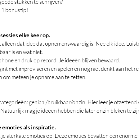
oede stukken te schrijven? 
n 1 bonustip! 
sessies elke keer op.
 alleen dat idee dat opnemenswaardig is. Nee elk idee. Luist
aar is en wat niet. 
phone en druk op record. Je ideeën blijven bewaard.  
egint met improviseren en spelen en nog niet denkt aan het re
an om meteen je opname aan te zetten. 
 categorieën: geniaal/bruikbaar/onzin. Hier leer je otzettend 
Natuurlijk mag je ideeen hebben die later onzin bleken te zijn
 emoties als inspiratie.
je sterkste emoties op. Deze emoties bevatten een enorme 