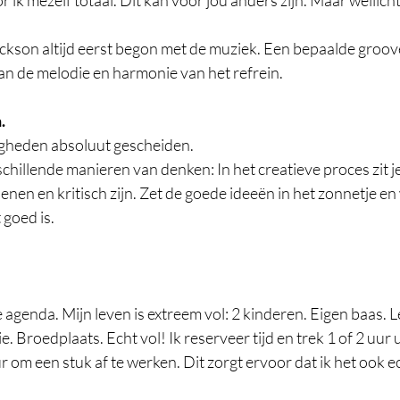
 ik mezelf totaal. Dit kan voor jou anders zijn. Maar wellicht
ckson altijd eerst begon met de muziek. Een bepaalde groove
an de melodie en harmonie van het refrein. 
.
gheden absoluut gescheiden. 
chillende manieren van denken: In het creatieve proces zit je 
denen en kritisch zijn. Zet de goede ideeën in het zonnetje en
goed is. 
je agenda. Mijn leven is extreem vol: 2 kinderen. Eigen baas. L
e. Broedplaats. Echt vol! Ik reserveer tijd en trek 1 of 2 uur 
ur om een stuk af te werken. Dit zorgt ervoor dat ik het ook e