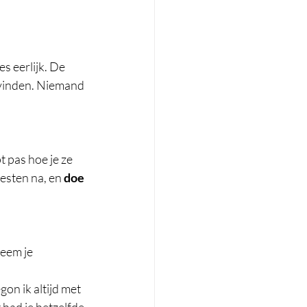
s eerlijk. De 
l vinden. Niemand 
t pas hoe je ze 
esten na, en 
doe 
neem je 
on ik altijd met 