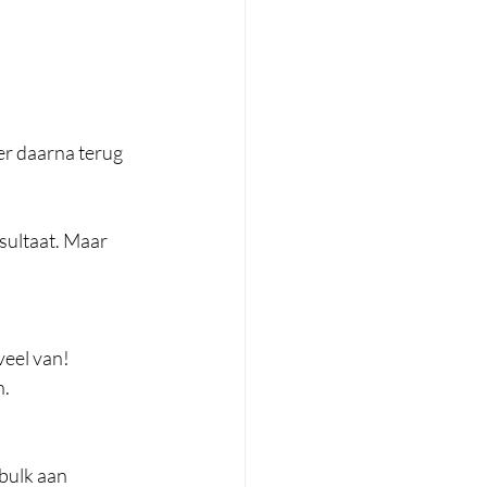
er daarna terug 
sultaat. Maar 
veel van! 
. 
bulk aan 