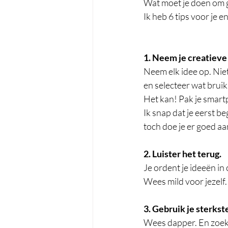
Wat moet je doen om g
Ik heb 6 tips voor je e
1. Neem je creatieve 
Neem elk idee op. Niet
en selecteer wat bruikb
Het kan! Pak je smart
Ik snap dat je eerst b
toch doe je er goed a
2. Luister het terug.
Je ordent je ideeën in
Wees mild voor jezelf. 
3. Gebruik je sterkste
Wees dapper. En zoek 