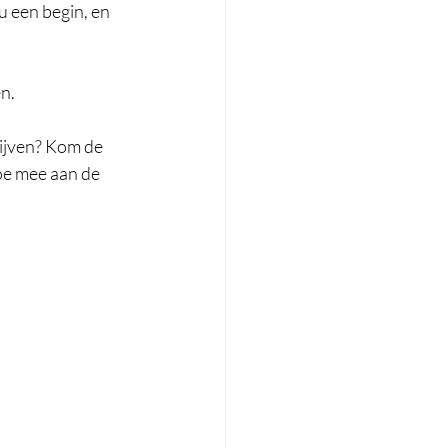
u een begin, en 
n. 
ijven? Kom de 
oe mee aan de 