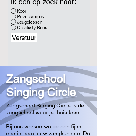
Ik ben op zoek naar:
Koor
Privé zangles
Jeugdlessen
Creativity Boost
Verstuur
Zangschool
Singing Circle
Zangschool Singing Circle is de
zangschool waar je thuis komt.
Bij ons werken we op een fijne
manier aan jouw zangkunsten. De